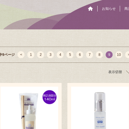
お知らせ
商
ジ中9ページ
<
1
2
3
4
5
6
7
8
9
10
表示切替