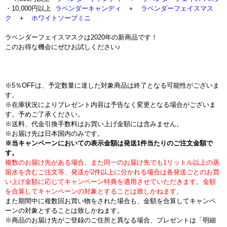
・10,000円以上
ラベンダーキャンディ
＋
ラベンダーフェイスマス
ク
＋
ホワイトソープミニ
ラベンダーフェイスマスクは2020年の新商品です！
このお得な機会にぜひお試しください♪
※5％OFFは、予定数量に達した対象商品は終了となる可能性がございま
す。
※在庫状況によりプレゼント内容は予告なく変更となる場合がございま
す。予めご了承ください。
※送料、代金引換手数料はお買い上げ金額には含みません。
※お届け先は日本国内のみです。
※当キャンペーンにおいての表示金額は発送1件当たりのご注文金額で
す。
複数のお届け先がある場合、また同一のお届け先でも1リットル以上の蒸
留水を含むご注文等、発送が2件以上に分かれる場合は各発送ごとのお買
い上げ金額に応じてキャンペーン特典を適用させていただきます。金額
を合算してキャンペーンの対象とすることは致しかねます。
また期間中に複数回お買い物をされた場合も、金額を合算してキャンペ
ーンの対象とすることは致しかねます。
※商品のお届け先がご登録のご住所と異なる場合、プレゼントは「明細