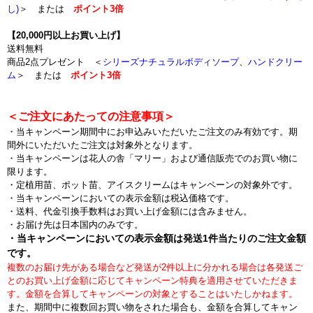
し)
＞ または
ポイント3倍
【20,000円以上お買い上げ】
送料無料
商品2点プレゼント ＜
シリーズナチュラルボディソープ
、
ハンドクリー
ム
＞ または
ポイント3倍
＜ご注文にあたっての注意事項＞
・当キャンペーン期間中にお申込みいただいたご注文のみ有効です。期
間外にいただいたご注文は対象外となります。
・当キャンペーンは花人の舎「マリー」および通信販売でのお買い物に
限ります。
・定植用苗、ポット苗、アイスクリームはキャンペーンの対象外です。
・当キャンペーンにおいての表示金額は税込価格です。
・送料、代金引換手数料はお買い上げ金額には含みません。
・お届け先は日本国内のみです。
・当キャンペーンにおいての表示金額は発送1件当たりのご注文金額
です。
複数のお届け先がある場合など
発送が2件以上に分かれる場合は各発送ご
とのお買い上げ金額に応じてキャンペーン特典を適用させていただきま
す。金額を合算してキャンペーンの対象とすることはいたしかねます。
また、期間中に複数回お買い物をされた場合も、金額を合算してキャン