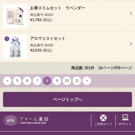
お香スリムセット ラベンダー
商品番号 05002
¥1,782
(税込)
アロマミストセット
商品番号 05005
¥2,035
(税込)
商品数 301件 16ページ中8ページ
<
5
6
7
8
9
10
11
>
ページトップへ
ご利用ガイド
PCサイト