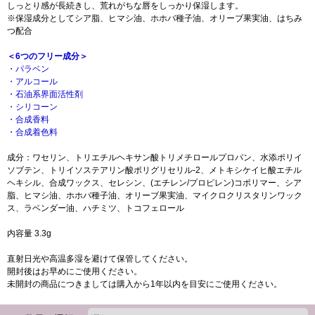
しっとり感が長続きし、荒れがちな唇をしっかり保湿します。
※保湿成分としてシア脂、ヒマシ油、ホホバ種子油、オリーブ果実油、はちみ
つ配合
＜6つのフリー成分＞
・パラベン
・アルコール
・石油系界面活性剤
・シリコーン
・合成香料
・合成着色料
成分：ワセリン、トリエチルヘキサン酸トリメチロールプロパン、水添ポリイ
ソブテン、トリイソステアリン酸ポリグリセリル-2、メトキシケイヒ酸エチル
ヘキシル、合成ワックス、セレシン、(エチレン/プロピレン)コポリマー、シア
脂、ヒマシ油、ホホバ種子油、オリーブ果実油、マイクロクリスタリンワック
ス、ラベンダー油、ハチミツ、トコフェロール
内容量 3.3g
直射日光や高温多湿を避けて保管してください。
開封後はお早めにご使用ください。
未開封の商品につきましては購入から1年以内を目安にご使用ください。