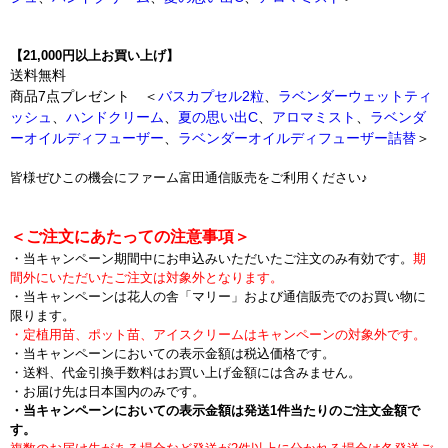
【21,000円以上お買い上げ】
送料無料
商品7点プレゼント ＜
バスカプセル2粒
、
ラベンダーウェットティ
ッシュ
、
ハンドクリーム
、
夏の思い出C
、
アロマミスト
、
ラベンダ
ーオイルディフューザー
、
ラベンダーオイルディフューザー詰替
＞
皆様ぜひこの機会にファーム富田通信販売をご利用ください♪
＜ご注文にあたっての注意事項＞
・当キャンペーン期間中にお申込みいただいたご注文のみ有効です。
期
間外にいただいたご注文は対象外となります。
・当キャンペーンは花人の舎「マリー」および通信販売でのお買い物に
限ります。
・定植用苗、ポット苗、アイスクリームはキャンペーンの対象外です。
・当キャンペーンにおいての表示金額は税込価格です。
・送料、代金引換手数料はお買い上げ金額には含みません。
・お届け先は日本国内のみです。
・当キャンペーンにおいての表示金額は発送1件当たりのご注文金額で
す。