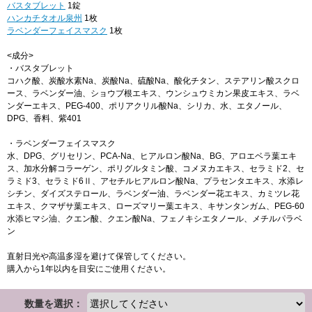
バスタブレット
1錠
ハンカチタオル泉州
1枚
ラベンダーフェイスマスク
1枚
<成分>
・バスタブレット
コハク酸、炭酸水素Na、炭酸Na、硫酸Na、酸化チタン、ステアリン酸スクロ
ース、ラベンダー油、ショウブ根エキス、ウンシュウミカン果皮エキス、ラベ
ンダーエキス、PEG-400、ポリアクリル酸Na、シリカ、水、エタノール、
DPG、香料、紫401
・ラベンダーフェイスマスク
水、DPG、グリセリン、PCA-Na、ヒアルロン酸Na、BG、アロエベラ葉エキ
ス、加水分解コラーゲン、ポリグルタミン酸、コメヌカエキス、セラミド2、セ
ラミド3、セラミド6Ⅱ、アセチルヒアルロン酸Na、プラセンタエキス、水添レ
シチン、ダイズステロール、ラベンダー油、ラベンダー花エキス、カミツレ花
エキス、クマザサ葉エキス、ローズマリー葉エキス、キサンタンガム、PEG-60
水添ヒマシ油、クエン酸、クエン酸Na、フェノキシエタノール、メチルパラベ
ン
直射日光や高温多湿を避けて保管してください。
購入から1年以内を目安にご使用ください。
数量を選択：