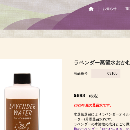
お知らせ
商
ラベンダー蒸留水おかむら
商品番号
03105
¥693
(税込)
2026年産の蒸留水です。
水蒸気蒸留によりラベンダーオイル
ーター(芳香蒸留水)です。
ラベンダーの水溶性の成分とごく微
培のラベンダー「おかむらさき」の