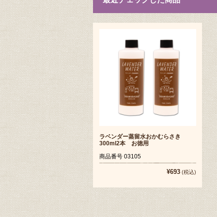
ラベンダー蒸留水おかむらさき
300ml2本 お徳用
商品番号 03105
¥693
(税込)