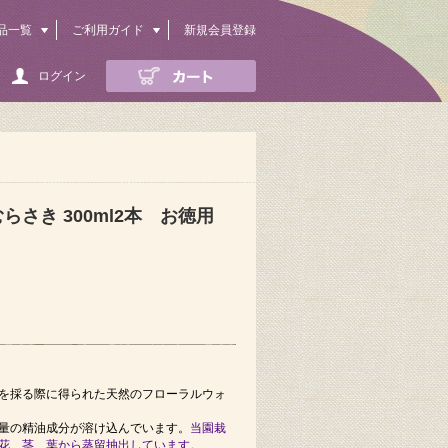
品一覧
ご利用ガイド
新規会員登録
ログイン
さき 300ml2本 お徳用
を採る際に得られた天然のフローラルウォ
量の精油成分が溶け込んでいます。
当園栽
花、茎、葉から蒸留抽出しています。