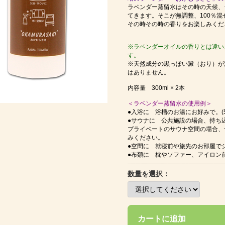
ラベンダー蒸留水はその時の天候、
てきます。そこが無調整、100％
その時その時の香りをお楽しみくだ
※ラベンダーオイルの香りとは違い
す。
※天然成分の黒っぽい澱（おり）が
はありません。
内容量 300ml × 2本
＜ラベンダー蒸留水の使用例＞
●入浴に 浴槽のお湯にお好みで。(50m
●サウナに 公共施設の場合、持ち
プライベートのサウナ空間の場合、
みください。
●空間に 就寝前や旅先のお部屋で
●布類に 枕やソファー、アイロン
数量を選択：
カートに追加