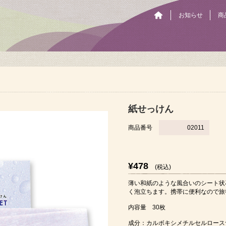
お知らせ
商
紙せっけん
商品番号
02011
¥478
(税込)
薄い和紙のような風合いのシート状
く泡立ちます。携帯に便利なので旅
内容量 30枚
成分：カルボキシメチルセルロースナ