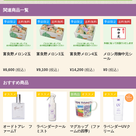
関連商品一覧
季節限定
送料無料
季節限定
送料無料
季節限定
送料無料
季節限定
送料無料
富良野メロン2玉
富良野メロン3玉
富良野メロン4玉
メロン用御中元シ
ール
¥6,600
(税込）
¥9,100
(税込）
¥14,200
(税込）
¥0
(税込）
おすすめ商品
オススメ
オススメ
新商品
オススメ
オススメ
オードトアレ フ
ラベンダークール
マグカップ （ファ
ラベンダーUVク
ァームT
ミスト
ームの四季）
リーム