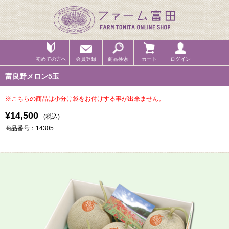
初めての方へ
会員登録
商品検索
カート
ログイン
富良野メロン5玉
※こちらの商品は小分け袋をお付けする事が出来ません。
¥14,500
(税込)
商品番号：14305