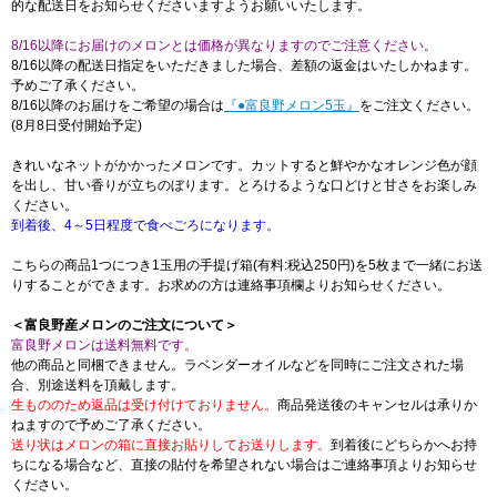
的な配送日をお知らせくださいますようお願いいたします。
8/16以降にお届けのメロンとは価格が異なりますのでご注意ください。
8/16以降の配送日指定をいただきました場合、差額の返金はいたしかねます。
予めご了承ください。
8/16以降のお届けをご希望の場合は
『●富良野メロン5玉』
をご注文ください。
(8月8日受付開始予定)
きれいなネットがかかったメロンです。カットすると鮮やかなオレンジ色が顔
を出し、甘い香りが立ちのぼります。とろけるような口どけと甘さをお楽しみ
ください。
到着後、4～5日程度で食べごろになります。
こちらの商品1つにつき1玉用の手提げ箱(有料:税込250円)を5枚まで一緒にお送
りすることができます。お求めの方は連絡事項欄よりお知らせください。
＜富良野産メロンのご注文について＞
富良野メロンは送料無料です。
他の商品と同梱できません。ラベンダーオイルなどを同時にご注文された場
合、別途送料を頂戴します。
生もののため返品は受け付けておりません。
商品発送後のキャンセルは承りか
ねますので予めご了承ください。
送り状はメロンの箱に直接お貼りしてお送りします。
到着後にどちらかへお持
ちになる場合など、直接の貼付を希望されない場合はご連絡事項よりお知らせ
ください。