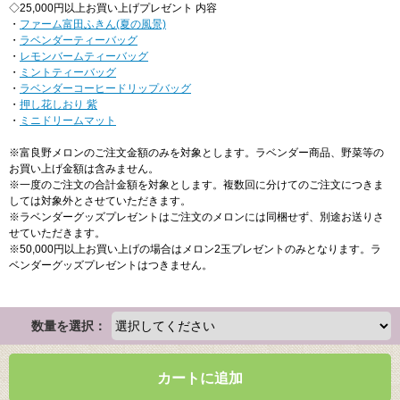
◇25,000円以上お買い上げプレゼント 内容
・
ファーム富田ふきん(夏の風景)
・
ラベンダーティーバッグ
・
レモンバームティーバッグ
・
ミントティーバッグ
・
ラベンダーコーヒードリップバッグ
・
押し花しおり 紫
・
ミニドリームマット
※富良野メロンのご注文金額のみを対象とします。ラベンダー商品、野菜等の
お買い上げ金額は含みません。
※一度のご注文の合計金額を対象とします。複数回に分けてのご注文につきま
しては対象外とさせていただきます。
※ラベンダーグッズプレゼントはご注文のメロンには同梱せず、別途お送りさ
せていただきます。
※50,000円以上お買い上げの場合はメロン2玉プレゼントのみとなります。ラ
ベンダーグッズプレゼントはつきません。
数量を選択：
カートに追加