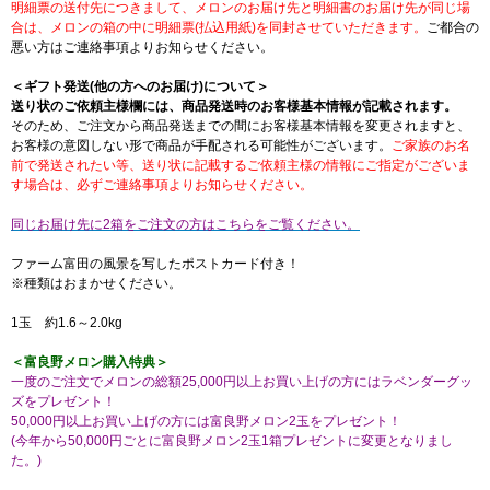
明細票の送付先につきまして、メロンのお届け先と明細書のお届け先が同じ場
合は、メロンの箱の中に明細票(払込用紙)を同封させていただきます。
ご都合の
悪い方はご連絡事項よりお知らせください。
＜ギフト発送(他の方へのお届け)について＞
送り状のご依頼主様欄には、商品発送時のお客様基本情報が記載されます。
そのため、ご注文から商品発送までの間にお客様基本情報を変更されますと、
お客様の意図しない形で商品が手配される可能性がございます。
ご家族のお名
前で発送されたい等、送り状に記載するご依頼主様の情報にご指定がございま
す場合は、必ずご連絡事項よりお知らせください。
同じお届け先に2箱をご注文の方はこちらをご覧ください。
ファーム富田の風景を写したポストカード付き！
※種類はおまかせください。
1玉 約1.6～2.0kg
＜富良野メロン購入特典＞
一度のご注文でメロンの総額25,000円以上お買い上げの方にはラベンダーグッ
ズをプレゼント！
50,000円以上お買い上げの方には富良野メロン2玉をプレゼント！
(今年から50,000円ごとに富良野メロン2玉1箱プレゼントに変更となりまし
た。)